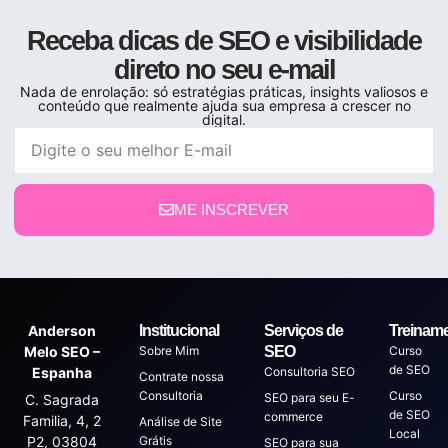
Receba dicas de SEO e visibilidade
direto no seu e-mail
Nada de enrolação: só estratégias práticas, insights valiosos e
conteúdo que realmente ajuda sua empresa a crescer no
digital.
ME INSCREVER
Anderson
Institucional
Serviços de
Treinam
Melo SEO –
Sobre Mim
SEO
Curso
de SEO
Espanha
Consultoria SEO
Contrate nossa
Consultoria
Curso
SEO para seu E-
C. Sagrada
de SEO
commerce
Familia, 4, 2
Análise de Site
Local
P2, 03804
Grátis
SEO para sua