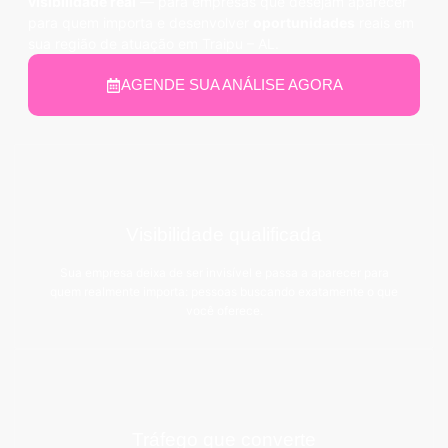
visibilidade real
— para empresas que desejam aparecer
para quem importa e desenvolver
oportunidades
reais em
sua região de atuação em Traipu – AL.
AGENDE SUA ANÁLISE AGORA
Visibilidade qualificada
Sua empresa deixa de ser invisível e passa a aparecer para
quem realmente importa: pessoas buscando exatamente o que
você oferece.
Tráfego que converte