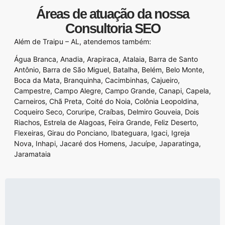
Áreas de atuação da nossa
Consultoria SEO
Além de Traipu – AL, atendemos também:
Água Branca
,
Anadia
,
Arapiraca
,
Atalaia
,
Barra de Santo
Antônio
,
Barra de São Miguel
,
Batalha
,
Belém
,
Belo Monte
,
Boca da Mata
,
Branquinha
,
Cacimbinhas
,
Cajueiro
,
Campestre
,
Campo Alegre
,
Campo Grande
,
Canapi
,
Capela
,
Carneiros
,
Chã Preta
,
Coité do Noia
,
Colônia Leopoldina
,
Coqueiro Seco
,
Coruripe
,
Craíbas
,
Delmiro Gouveia
,
Dois
Riachos
,
Estrela de Alagoas
,
Feira Grande
,
Feliz Deserto
,
Flexeiras
,
Girau do Ponciano
,
Ibateguara
,
Igaci
,
Igreja
Nova
,
Inhapi
,
Jacaré dos Homens
,
Jacuípe
,
Japaratinga
,
Jaramataia