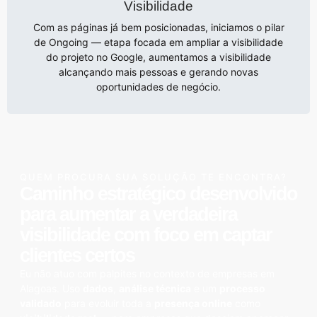
Visibilidade
Com as páginas já bem posicionadas, iniciamos o pilar
de Ongoing — etapa focada em ampliar a visibilidade
do projeto no Google, aumentamos a visibilidade
alcançando mais pessoas e gerando novas
oportunidades de negócio.
QUEM PROCURA SUA SOLUÇÃO TE ENCONTRA?
Caminho estratégico desenvolvido
para aumentar a verdadeira
visibilidade
com foco em captar
clientes certos
Eu não atuo com palpites no contexto de empresas em
Alagoas. Uso
dados
,
análise técnica
e um
processo
validado
para evoluir toda a
presença online
como