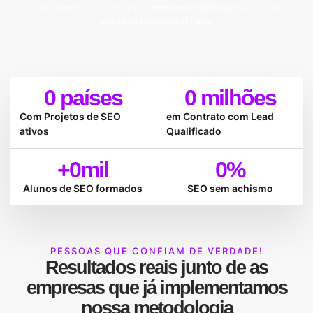
concorrentes, com posicionamento estratégico que valoriza o
que só sua empresa entrega.
0
 países
0
 milhões
Com Projetos de SEO
em Contrato com Lead
ativos
Qualificado
+
0
mil
0
%
Alunos de SEO formados
SEO sem achismo
PESSOAS QUE CONFIAM DE VERDADE!
Resultados reais
junto de as
empresas que já implementamos
nossa
metodologia