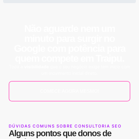
Não aguarde nem um
minuto para surgir no
Google
com potência para
quem compete em Traipu.
Toda a
visibilidade
que o seu negócio exige tem início com
um movimento inicial direto.
COMECE AGORA MESMO!
DÚVIDAS COMUNS SOBRE CONSULTORIA SEO
Alguns pontos que donos de