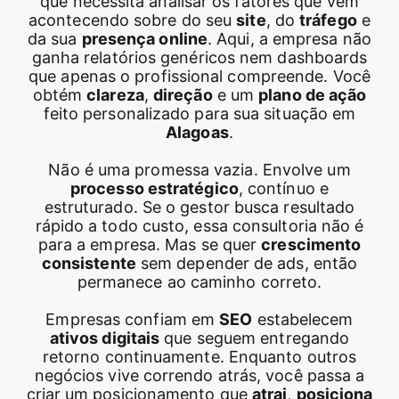
que necessita analisar os fatores que vem
acontecendo sobre do seu
site
, do
tráfego
e
da sua
presença online
. Aqui, a empresa não
ganha relatórios genéricos nem dashboards
que apenas o profissional compreende. Você
obtém
clareza
,
direção
e um
plano de ação
feito personalizado para sua situação em
Alagoas
.
Não é uma promessa vazia. Envolve um
processo estratégico
, contínuo e
estruturado. Se o gestor busca resultado
rápido a todo custo, essa consultoria não é
para a empresa. Mas se quer
crescimento
consistente
sem depender de ads, então
permanece ao caminho correto.
Empresas confiam em
SEO
estabelecem
ativos digitais
que seguem entregando
retorno continuamente. Enquanto outros
negócios vive correndo atrás, você passa a
criar um posicionamento que
atrai
,
posiciona