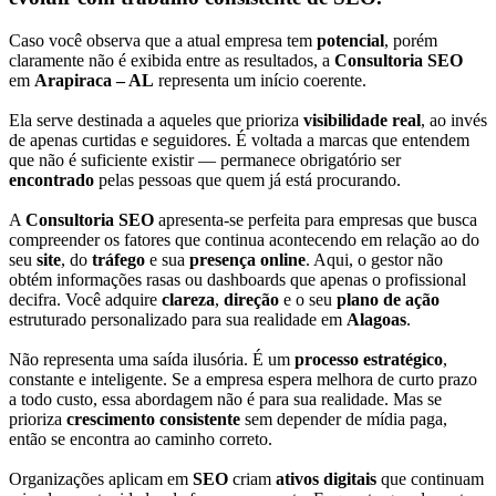
Caso você observa que a atual empresa tem
potencial
, porém
claramente não é exibida entre as resultados, a
Consultoria SEO
em
Arapiraca – AL
representa um início coerente.
Ela serve destinada a aqueles que prioriza
visibilidade real
, ao invés
de apenas curtidas e seguidores. É voltada a marcas que entendem
que não é suficiente existir — permanece obrigatório ser
encontrado
pelas pessoas que quem já está procurando.
A
Consultoria SEO
apresenta-se perfeita para empresas que busca
compreender os fatores que continua acontecendo em relação ao do
seu
site
, do
tráfego
e sua
presença online
. Aqui, o gestor não
obtém informações rasas ou dashboards que apenas o profissional
decifra. Você adquire
clareza
,
direção
e o seu
plano de ação
estruturado personalizado para sua realidade em
Alagoas
.
Não representa uma saída ilusória. É um
processo estratégico
,
constante e inteligente. Se a empresa espera melhora de curto prazo
a todo custo, essa abordagem não é para sua realidade. Mas se
prioriza
crescimento consistente
sem depender de mídia paga,
então se encontra ao caminho correto.
Organizações aplicam em
SEO
criam
ativos digitais
que continuam