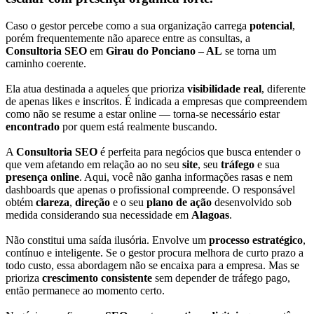
Caso o gestor percebe como a sua organização carrega
potencial
,
porém frequentemente não aparece entre as consultas, a
Consultoria SEO
em
Girau do Ponciano – AL
se torna um
caminho coerente.
Ela atua destinada a aqueles que prioriza
visibilidade real
, diferente
de apenas likes e inscritos. É indicada a empresas que compreendem
como não se resume a estar online — torna-se necessário estar
encontrado
por quem está realmente buscando.
A
Consultoria SEO
é perfeita para negócios que busca entender o
que vem afetando em relação ao no seu
site
, seu
tráfego
e sua
presença online
. Aqui, você não ganha informações rasas e nem
dashboards que apenas o profissional compreende. O responsável
obtém
clareza
,
direção
e o seu
plano de ação
desenvolvido sob
medida considerando sua necessidade em
Alagoas
.
Não constitui uma saída ilusória. Envolve um
processo estratégico
,
contínuo e inteligente. Se o gestor procura melhora de curto prazo a
todo custo, essa abordagem não se encaixa para a empresa. Mas se
prioriza
crescimento consistente
sem depender de tráfego pago,
então permanece ao momento certo.