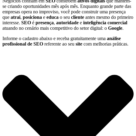
Negócios confiam em
SEO
constroem
ativos digitais
que mantêm-
se criando oportunidades mês após mês. Enquanto grande parte das
empresas opera no improviso, você pode construir uma presença
que
atrai
,
posiciona
e
educa
o seu
cliente
antes mesmo do primeiro
interesse.
SEO
é
presença
,
autoridade
e
inteligência comercial
atuando no cenário mais competitivo do setor digital: o
Google
.
Informe o cadastro abaixo e receba gratuitamente uma
análise
profissional de SEO
referente ao seu
site
com melhorias práticas.