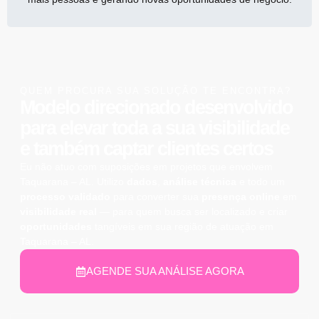
QUEM PROCURA SUA SOLUÇÃO TE ENCONTRA?
Modelo direcionado desenvolvido
para elevar toda a sua
visibilidade
e também captar
clientes certos
Eu não atuo com suposições em projetos que envolvem
Taquarana – AL. Utilizo
dados
,
análise técnica
e todo um
processo validado
para converter sua
presença online
em
visibilidade real
— para quem busca ser localizado e criar
oportunidades
tangíveis em sua região de atuação em
Taquarana – AL.
AGENDE SUA ANÁLISE AGORA