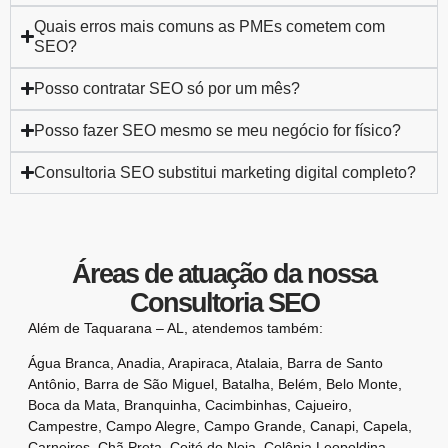
Quais erros mais comuns as PMEs cometem com
SEO?
Posso contratar SEO só por um mês?
Posso fazer SEO mesmo se meu negócio for físico?
Consultoria SEO substitui marketing digital completo?
Áreas de atuação da nossa
Consultoria SEO
Além de Taquarana – AL, atendemos também:
Água Branca
,
Anadia
,
Arapiraca
,
Atalaia
,
Barra de Santo
Antônio
,
Barra de São Miguel
,
Batalha
,
Belém
,
Belo Monte
,
Boca da Mata
,
Branquinha
,
Cacimbinhas
,
Cajueiro
,
Campestre
,
Campo Alegre
,
Campo Grande
,
Canapi
,
Capela
,
Carneiros
,
Chã Preta
,
Coité do Noia
,
Colônia Leopoldina
,