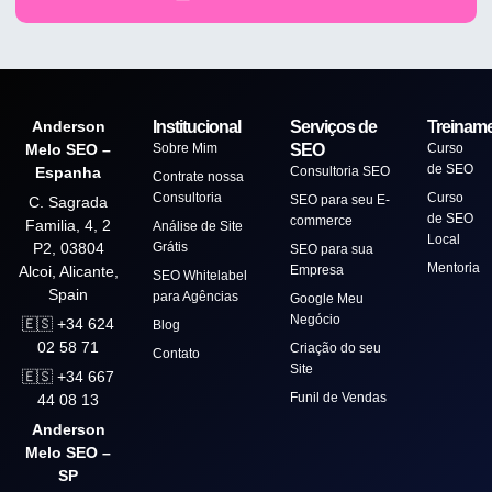
Anderson
Institucional
Serviços de
Treinam
Melo SEO –
Sobre Mim
SEO
Curso
de SEO
Espanha
Consultoria SEO
Contrate nossa
Consultoria
Curso
SEO para seu E-
C. Sagrada
de SEO
commerce
Familia, 4, 2
Análise de Site
Local
P2, 03804
Grátis
SEO para sua
Mentoria
Alcoi, Alicante,
Empresa
SEO Whitelabel
Spain
para Agências
Google Meu
Negócio
🇪🇸 +34 624
Blog
02 58 71
Criação do seu
Contato
Site
🇪🇸
+34 667
Funil de Vendas
44 08 13
Anderson
Melo SEO –
SP