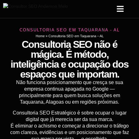
Sobre Mim
Serviços de SEO
Criação Web
CONSULTORIA SEO EM TAQUARANA - AL
Home
»
Consultoria SEO em Taquarana – AL
Consultoria SEO não é
mágica. É método,
inteligência e ocupação dos
espaços que importam.
Não funciona posicionamento que cresça se sua
empresa continua apagada no Google —
principalmente para quem busca soluções em
Taquarana, Alagoas ou em regiões próximas.
Consultoria SEO Estratégico é sobre ocupar o lugar
digital que já merecia ser da sua marca.
É eliminar o achismo e começar a direcionar o tráfego
com clareza, evidências e um posicionamento que faz
sua marca ser vista — e escolhida.