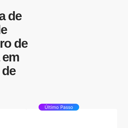
a de
de
ro de
em
 de
Último Passo