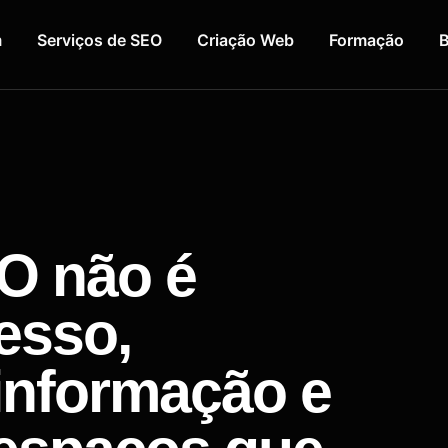
m
Serviços de SEO
Criação Web
Formação
B
O não é
esso,
informação e