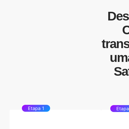
Des
C
tran
um
Sa
Etapa 1
Etapa