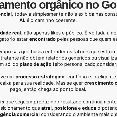
amento orgânico no Go
ncial
, todavia simplesmente não é exibida nas consu
AL
é o caminho coerente.
idade real
, não apenas likes e público. É voltada a
gatório estar
encontrado
pelas pessoas que quem e
empresas que busca entender os fatores que está in
ntratante não obtém relatórios genéricos ou visuali
m sólido
plano de ação
feito personalizado conside
olve um
processo estratégico
, contínuo e inteligent
ncaixa para sua realidade. Mas se quer
crescimento 
pago, então chega ao ponto ideal.
is
que seguem produzindo resultado continuamente.
posicionamento que
atrai
,
posiciona
e
educa
o potenc
ligência comercial
considerando o ambiente mais disp