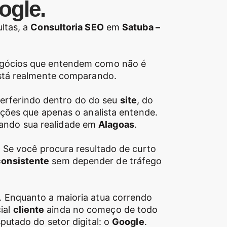
ogle.
ltas, a
Consultoria SEO
em
Satuba –
 negócios que entendem como não é
stá realmente comparando.
terferindo dentro do do seu
site
, do
zações que apenas o analista entende.
rando sua realidade em
Alagoas
.
e. Se você procura resultado de curto
consistente
sem depender de tráfego
 Enquanto a maioria atua correndo
ial
cliente
ainda no começo de todo
utado do setor digital: o
Google
.