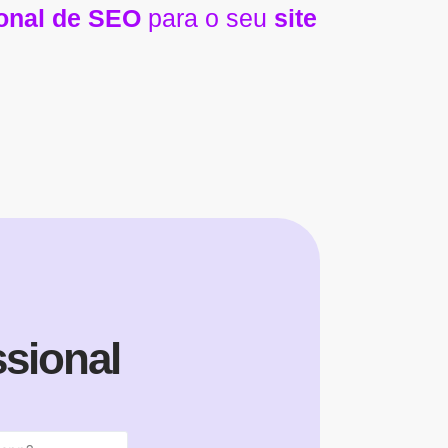
ional de SEO
para o seu
site
sional