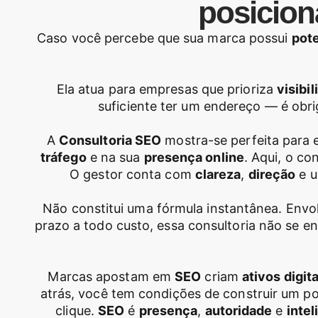
posicion
Caso você percebe que sua marca possui
pote
Ela atua para empresas que prioriza
visibil
suficiente ter um endereço — é obri
A
Consultoria SEO
mostra-se perfeita para 
tráfego
e na sua
presença online
. Aqui, o co
O gestor conta com
clareza
,
direção
e u
Não constitui uma fórmula instantânea. Env
prazo a todo custo, essa consultoria não se e
Marcas apostam em
SEO
criam
ativos digita
atrás, você tem condições de construir um 
clique.
SEO
é
presença
,
autoridade
e
inte