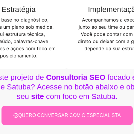
Estratégia
Implementaç
base no diagnóstico,
Acompanhamos a exe
s um plano sob medida.
junto ao seu time ou par
lui estrutura técnica,
Você pode contar com
eúdo, palavras-chave
direto ou deixar com a 
tes e ações com foco em
depende da sua estrut
posicionamento.
ste projeto de
Consultoria SEO
focado e
de Satuba? Acesse no botão abaixo e o
seu
site
com foco em Satuba.
QUERO CONVERSAR COM O ESPECIALISTA