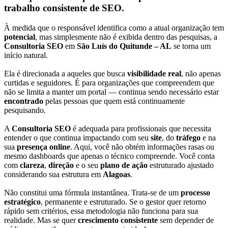
trabalho consistente de SEO.
À medida que o responsável identifica como a atual organização tem
potencial
, mas simplesmente não é exibida dentro das pesquisas, a
Consultoria SEO
em
São Luís do Quitunde – AL
se torna um
início natural.
Ela é direcionada a aqueles que busca
visibilidade real
, não apenas
curtidas e seguidores. É para organizações que compreendem que
não se limita a manter um portal — continua sendo necessário estar
encontrado
pelas pessoas que quem está continuamente
pesquisando.
A
Consultoria SEO
é adequada para profissionais que necessita
entender o que continua impactando com seu
site
, do
tráfego
e na
sua
presença online
. Aqui, você não obtém informações rasas ou
mesmo dashboards que apenas o técnico compreende. Você conta
com
clareza
,
direção
e o seu
plano de ação
estruturado ajustado
considerando sua estrutura em
Alagoas
.
Não constitui uma fórmula instantânea. Trata-se de um
processo
estratégico
, permanente e estruturado. Se o gestor quer retorno
rápido sem critérios, essa metodologia não funciona para sua
realidade. Mas se quer
crescimento consistente
sem depender de