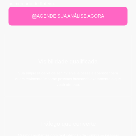
no mercado de Roteiro.
AGENDE SUA ANÁLISE AGORA
Visibilidade qualificada
Sua empresa deixa de ser invisível e passa a aparecer para
quem realmente importa: pessoas buscando exatamente o que
você oferece.
Tráfego que converte
Atraímos visitantes com real intenção de compra — pessoas