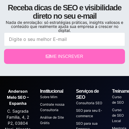
Receba dicas de SEO e visibilidade
direto no seu e-mail
Nada de enrolação: só estratégias práticas, insights valiosos e
conteúdo que realmente ajuda sua empresa a crescer no
digital.
ME INSCREVER
Anderson
Institucional
Serviços de
Treinam
Melo SEO –
Sobre Mim
SEO
Curso
de SEO
Espanha
Consultoria SEO
Contrate nossa
Consultoria
Curso
SEO para seu E-
C. Sagrada
de SEO
commerce
Familia, 4, 2
Análise de Site
Local
P2, 03804
Grátis
SEO para sua
Mentoria
Empresa