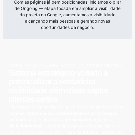
Com as páginas já bem posicionadas, iniciamos o pilar
de Ongoing — etapa focada em ampliar a visibilidade
do projeto no Google, aumentamos a visibilidade
alcançando mais pessoas e gerando novas
oportunidades de negócio.
QUEM PROCURA SUA SOLUÇÃO TE ENCONTRA?
Sistema estratégico voltado a
potencializar a verdadeira
visibilidade
além disso captar
clientes certos
Não trabalho com achismos no contexto de empresas em
Alagoas. Aplico
dados
,
análise técnica
e um
processo
validado
para evoluir toda a
presença online
como
visibilidade real
— para empresas que desejam ser visto
por quem procura e construir
oportunidades
verdadeiras