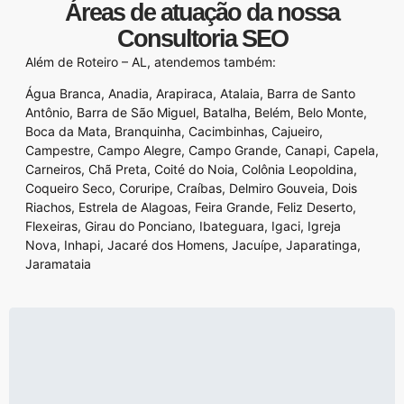
Áreas de atuação da nossa
Consultoria SEO
Além de Roteiro – AL, atendemos também:
Água Branca
,
Anadia
,
Arapiraca
,
Atalaia
,
Barra de Santo
Antônio
,
Barra de São Miguel
,
Batalha
,
Belém
,
Belo Monte
,
Boca da Mata
,
Branquinha
,
Cacimbinhas
,
Cajueiro
,
Campestre
,
Campo Alegre
,
Campo Grande
,
Canapi
,
Capela
,
Carneiros
,
Chã Preta
,
Coité do Noia
,
Colônia Leopoldina
,
Coqueiro Seco
,
Coruripe
,
Craíbas
,
Delmiro Gouveia
,
Dois
Riachos
,
Estrela de Alagoas
,
Feira Grande
,
Feliz Deserto
,
Flexeiras
,
Girau do Ponciano
,
Ibateguara
,
Igaci
,
Igreja
Nova
,
Inhapi
,
Jacaré dos Homens
,
Jacuípe
,
Japaratinga
,
Jaramataia