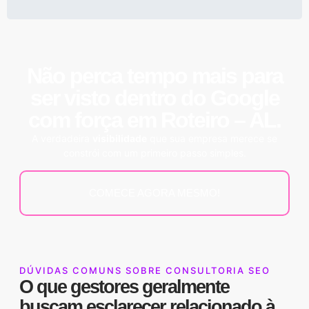
Não perca tempo mais para
ser visto dentro do
Google
com força em Roteiro – AL.
A verdadeira
visibilidade
que sua empresa merece se
constrói com um primeiro passo simples.
COMECE AGORA MESMO!
DÚVIDAS COMUNS SOBRE CONSULTORIA SEO
O que gestores geralmente
buscam esclarecer relacionado à