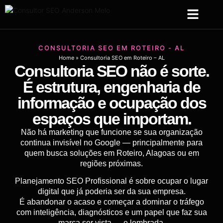
Sobre Mim
Serviços de SEO
Criação Web
CONSULTORIA SEO EM ROTEIRO - AL
Home
»
Consultoria SEO em Roteiro – AL
Consultoria SEO não é sorte.
É estrutura, engenharia de
informação e ocupação dos
espaços que importam.
Não há marketing que funcione se sua organização
continua invisível no Google — principalmente para
quem busca soluções em Roteiro, Alagoas ou em
regiões próximas.
Planejamento SEO Profissional é sobre ocupar o lugar
digital que já poderia ser da sua empresa.
É abandonar o acaso e começar a dominar o tráfego
com inteligência, diagnósticos e um papel que faz sua
marca ser vista — e lembrada.