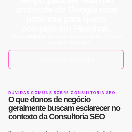
tempo para ser visto no
ambiente do
Google
com
potência para quem
compete em Piranhas.
Toda a
visibilidade
que o seu negócio exige tem início com
um movimento inicial direto.
COMECE AGORA MESMO!
DÚVIDAS COMUNS SOBRE CONSULTORIA SEO
O que donos de negócio
geralmente buscam esclarecer no
contexto da
Consultoria SEO