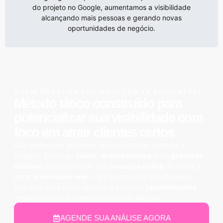
do projeto no Google, aumentamos a visibilidade
alcançando mais pessoas e gerando novas
oportunidades de negócio.
QUEM PROCURA SUA SOLUÇÃO TE ENCONTRA?
Método tático construído para
potencializar sua
visibilidade
com
foco em atrair
clientes certos
Não opero com achismos em consultorias voltadas a
Alagoas. Emprego
dados
,
análise técnica
e um
processo
validado
para converter sua
presença online
de forma a
gerar
visibilidade real
— para empresas que desejam
aparecer para quem importa e construir
oportunidades
verdadeiras para quem compete em Alagoas.
AGENDE SUA ANÁLISE AGORA