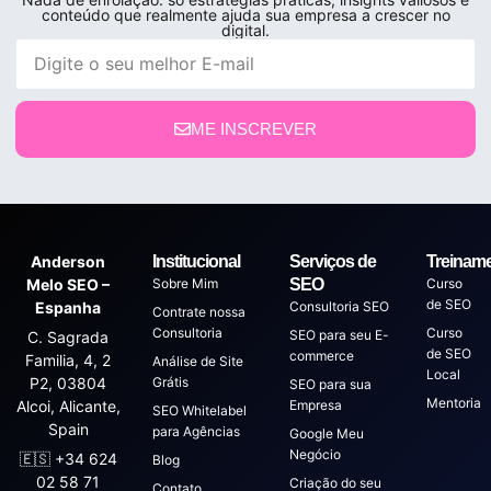
conteúdo que realmente ajuda sua empresa a crescer no
digital.
ME INSCREVER
Anderson
Institucional
Serviços de
Treinam
Melo SEO –
Sobre Mim
SEO
Curso
de SEO
Espanha
Consultoria SEO
Contrate nossa
Consultoria
Curso
SEO para seu E-
C. Sagrada
de SEO
commerce
Familia, 4, 2
Análise de Site
Local
P2, 03804
Grátis
SEO para sua
Mentoria
Alcoi, Alicante,
Empresa
SEO Whitelabel
Spain
para Agências
Google Meu
Negócio
🇪🇸 +34 624
Blog
02 58 71
Criação do seu
Contato