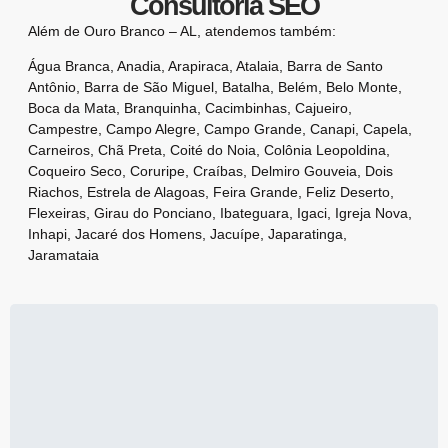
Consultoria SEO
Além de Ouro Branco – AL, atendemos também:
Água Branca
,
Anadia
,
Arapiraca
,
Atalaia
,
Barra de Santo
Antônio
,
Barra de São Miguel
,
Batalha
,
Belém
,
Belo Monte
,
Boca da Mata
,
Branquinha
,
Cacimbinhas
,
Cajueiro
,
Campestre
,
Campo Alegre
,
Campo Grande
,
Canapi
,
Capela
,
Carneiros
,
Chã Preta
,
Coité do Noia
,
Colônia Leopoldina
,
Coqueiro Seco
,
Coruripe
,
Craíbas
,
Delmiro Gouveia
,
Dois
Riachos
,
Estrela de Alagoas
,
Feira Grande
,
Feliz Deserto
,
Flexeiras
,
Girau do Ponciano
,
Ibateguara
,
Igaci
,
Igreja Nova
,
Inhapi
,
Jacaré dos Homens
,
Jacuípe
,
Japaratinga
,
Jaramataia