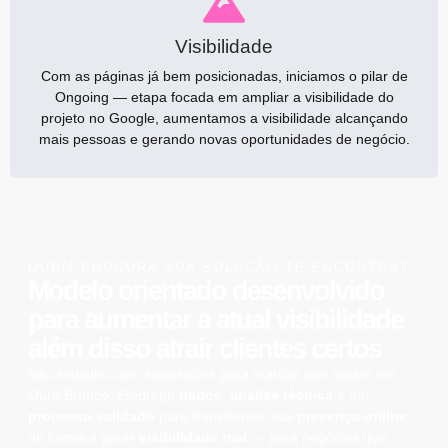
Visibilidade
Com as páginas já bem posicionadas, iniciamos o pilar de
Ongoing — etapa focada em ampliar a visibilidade do
projeto no Google, aumentamos a visibilidade alcançando
mais pessoas e gerando novas oportunidades de negócio.
QUEM PROCURA SUA SOLUÇÃO TE ENCONTRA?
Modelo orientado desenvolvido
para aumentar a atual
visibilidade
além disso atrair
clientes certos
Não trabalho com suposições para marcas que atuam em
Ouro Branco. Emprego
dados
,
análise técnica
e um
processo validado
para transformar sua
presença online
de forma a gerar
visibilidade real
— para negócios que