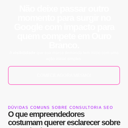
Não deixe passar outro
momento para surgir no
Google
com impacto para
quem compete em Ouro
Branco.
A
visibilidade
que sua marca demanda tem início com uma
ação inicial simples.
COMECE AGORA MESMO!
DÚVIDAS COMUNS SOBRE CONSULTORIA SEO
O que empreendedores
costumam querer esclarecer sobre