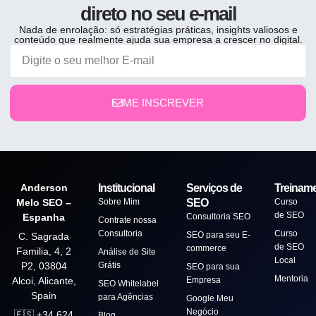
direto no seu e-mail
Nada de enrolação: só estratégias práticas, insights valiosos e
conteúdo que realmente ajuda sua empresa a crescer no digital.
ME INSCREVER
Anderson
Institucional
Serviços de
Treinam
Melo SEO –
Sobre Mim
SEO
Curso
de SEO
Espanha
Consultoria SEO
Contrate nossa
Consultoria
Curso
SEO para seu E-
C. Sagrada
de SEO
commerce
Familia, 4, 2
Análise de Site
Local
P2, 03804
Grátis
SEO para sua
Mentoria
Alcoi, Alicante,
Empresa
SEO Whitelabel
Spain
para Agências
Google Meu
Negócio
🇪🇸 +34 624
Blog