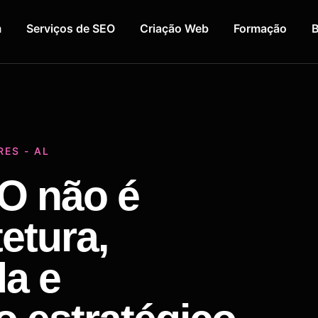
m
Serviços de SEO
Criação Web
Formação
B
ES - AL
O não é
tetura,
da e