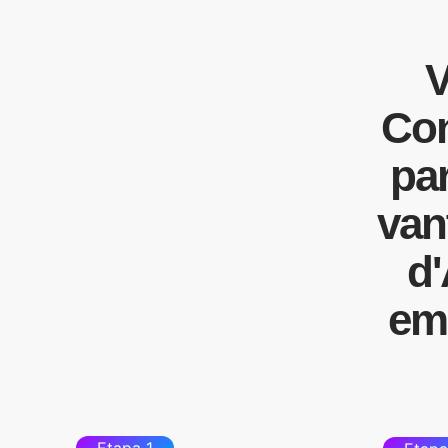
V
Con
par
van
d'
em
Etapa 1