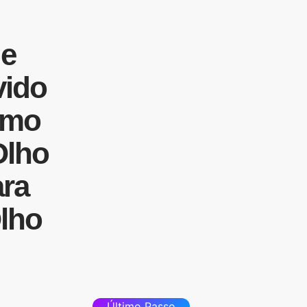
de
vido
mo
lho
ara
lho
Último Passo