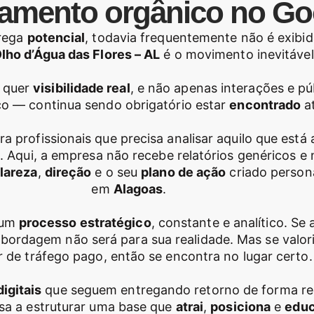
amento orgânico no Go
rrega
potencial
, todavia frequentemente não é exibid
lho d’Água das Flores – AL
é o movimento inevitável
e quer
visibilidade real
, e não apenas interações e p
o — continua sendo obrigatório estar
encontrado
at
a profissionais que precisa analisar aquilo que est
e
. Aqui, a empresa não recebe relatórios genéricos e
lareza
,
direção
e o seu
plano de ação
criado person
em
Alagoas
.
 um
processo estratégico
, constante e analítico. Se
bordagem não será para sua realidade. Mas se valor
 de tráfego pago, então se encontra no lugar certo.
digitais
que seguem entregando retorno de forma re
sa a estruturar uma base que
atrai
,
posiciona
e
edu