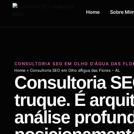
Home
Sobre Mi
CONSULTORIA SEO EM OLHO D'ÁGUA DAS FLOR
Home
»
Consultoria SEO em Olho d’Água das Flores – AL
Consultoria SE
truque. É arqui
análise profun