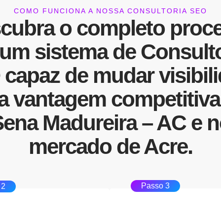
COMO FUNCIONA A NOSSA CONSULTORIA SEO
cubra o completo proc
 um sistema de
Consulto
capaz de mudar
visibil
ra
vantagem competitiva
ena Madureira – AC e 
mercado de Acre.
Passo 3
 2