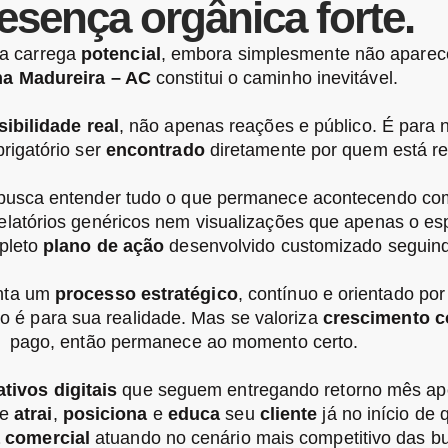
esença orgânica forte.
ca carrega
potencial
, embora simplesmente não aparec
a Madureira – AC
constitui o caminho inevitável.
sibilidade real
, não apenas reações e público. É para
rigatório ser
encontrado
diretamente por quem está r
 busca entender tudo o que permanece acontecendo c
elatórios genéricos nem visualizações que apenas o es
pleto
plano de ação
desenvolvido customizado seguin
enta um
processo estratégico
, contínuo e orientado po
o é para sua realidade. Mas se valoriza
crescimento c
pago, então permanece ao momento certo.
ativos digitais
que seguem entregando retorno mês apó
ue
atrai
,
posiciona
e
educa
seu
cliente
já no início de
a comercial
atuando no cenário mais competitivo das b