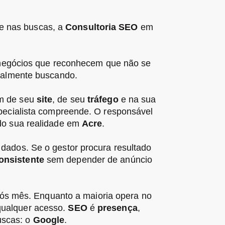
e nas buscas, a
Consultoria SEO
em
 negócios que reconhecem que não se
ealmente buscando.
om de seu
site
, de seu
tráfego
e na sua
pecialista compreende. O responsável
do sua realidade em
Acre
.
r dados. Se o gestor procura resultado
onsistente
sem depender de anúncio
s mês. Enquanto a maioria opera no
 qualquer acesso.
SEO
é
presença
,
uscas: o
Google
.