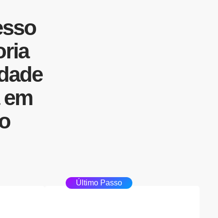
esso
ria
idade
em
no
Último Passo