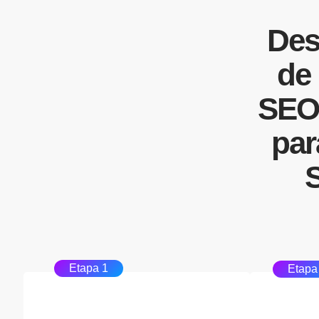
Des
de
SEO
pa
S
Etapa 1
Etapa