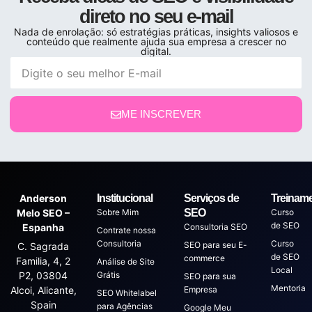
direto no seu e-mail
Nada de enrolação: só estratégias práticas, insights valiosos e
conteúdo que realmente ajuda sua empresa a crescer no
digital.
ME INSCREVER
Anderson
Institucional
Serviços de
Treinam
Melo SEO –
Sobre Mim
SEO
Curso
de SEO
Espanha
Consultoria SEO
Contrate nossa
Consultoria
Curso
SEO para seu E-
C. Sagrada
de SEO
commerce
Familia, 4, 2
Análise de Site
Local
P2, 03804
Grátis
SEO para sua
Mentoria
Alcoi, Alicante,
Empresa
SEO Whitelabel
Spain
para Agências
Google Meu