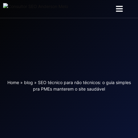
Sobre Mim
Serviços de SEO
Criação Web
Home
»
blog
»
SEO técnico para não técnicos: o guia simples
pra PMEs manterem o site saudável