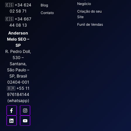
Negócio
🇪🇸 +34 624
Blog
02 58 71
Criação do seu
Contato
Site
🇪🇸
+34 667
Funil de Vendas
44 08 13
Anderson
Melo SEO –
SP
R. Pedro Doll,
530 –
Santana,
São Paulo –
SP, Brasil
02404-001
🇧🇷 +55 11
976184144
(whatsapp)